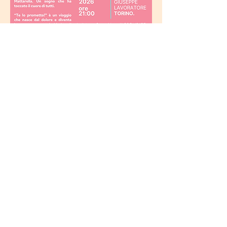
Leggi di più
Per qualsiasi informazione, non esitare a
contattarci
Tel:
389 - 9125712
Email: info@sogni.tv
Via San Rocco 12/BC
Cusignana di Giavera del Montello